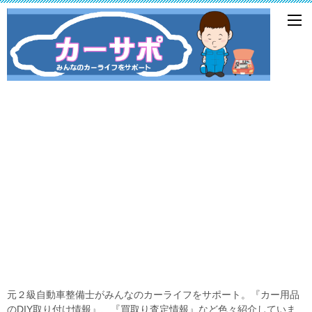
元２級自動車整備士がみんなのカーライフをサポート。『カー用品
のDIY取り付け情報』、『買取り査定情報』など色々紹介していま