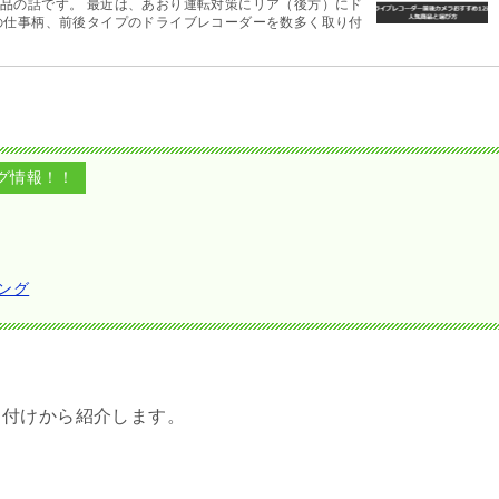
品の話です。 最近は、あおり運転対策にリア（後方）にド
の仕事柄、前後タイプのドライブレコーダーを数多く取り付
グ情報！！
ング
り付けから紹介します。