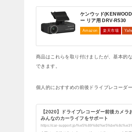
ケンウッド(KENWOO
ー リア用 DRV-R530
Amazon
楽天市場
Yah
商品はこれらを取り付けましたが、基本的
できます。
個人的におすすめの前後ドライブレコーダ
【2020】ドライブレコーダー前後カメラ
みんなのカーライフをサポート
https://car-support.jp/%e5%89%8d%e5%be%8c