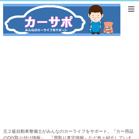
元２級自動車整備士がみんなのカーライフをサポート。『カー用品
のDIY取り付け情報』、『買取り査定情報』など色々紹介していま